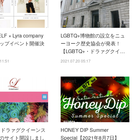
LF × Lyra company
LGBTQ+博物館の設立をニュ
ップイベント開催決
ーヨーク歴史協会が発表！
【LGBTQ+・ドラァグクイ…
11:51
2021.07.20 05:17
ch ドラァグクイーンス
HONEY DIP Summer
のサイト開設しまし
Special【2021年8月7日】