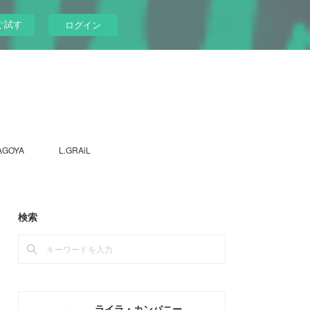
ぐ試す
ログイン
AGOYA
L.GRAiL
検索
ライラ・カンパニー