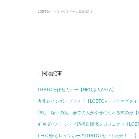
LGBTQ+・ドラァグクイーン豆知識
(
42
)
関連記事
LGBTQ研修セミナー【NPO法人ASTA】
九州レインボープライド【LGBTQ+・ドラァグク
神社「願いの宮」全ての人が幸せになれる式の形【L
虹色ダイバーシティ応援自販機プロジェクト【LGB
LEGOからレインボーのLGBTQ+セット販売！！【