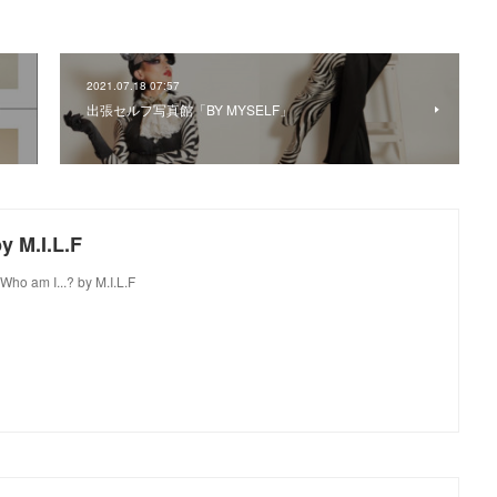
2021.07.18 07:57
開
出張セルフ写真館「BY MYSELF」
y M.I.L.F
Who am I...? by M.I.L.F