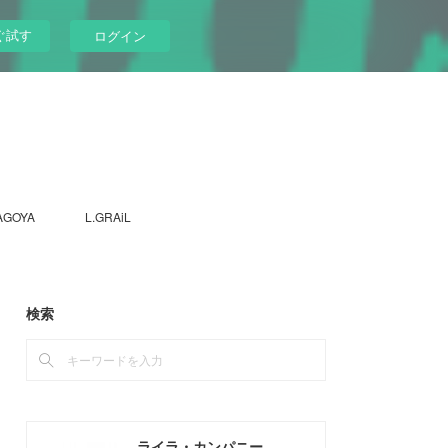
ぐ試す
ログイン
AGOYA
L.GRAiL
検索
ライラ・カンパニー