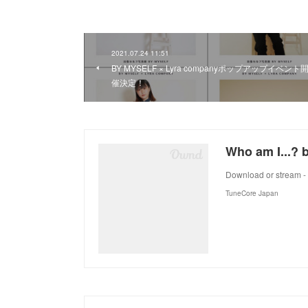
2021.07.24 11:51
BY MYSELF × Lyra companyポップアップイベント
催決定！
Who am I...? b
Download or stream - 
TuneCore Japan