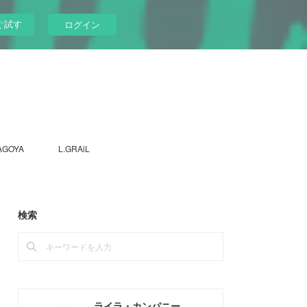
ぐ試す
ログイン
AGOYA
L.GRAiL
検索
ライラ・カンパニー