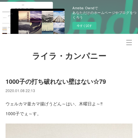
Ameba Owndで
あなただけのホームページやブログをつ
くろう
今すぐ試す
ライラ・カンパニー
1000子の打ち破れない壁はない☆79
2020.01.08 22:13
ウェルカマ釜カマ揚げうどん～はい、木曜日よ～‼
1000子でぇ～す。