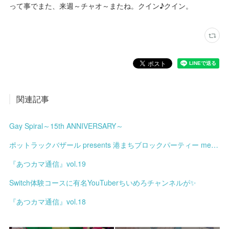
って事でまた、来週～チャオ～またね。クイン♪クイン。
関連記事
Gay Spiral～15th ANNIVERSARY～
ポットラックバザール presents 港まちブロックパーティー meets みなと土曜市
『あつカマ通信』vol.19
Switch体験コースに有名YouTuberちいめろチャンネルが✨
『あつカマ通信』vol.18