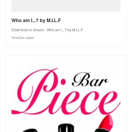
Who am I...? by M.I.L.F
Download or stream - Who am I...? by M.I.L.F
TuneCore Japan