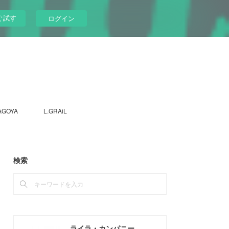
ぐ試す
ログイン
AGOYA
L.GRAiL
検索
ライラ・カンパニー