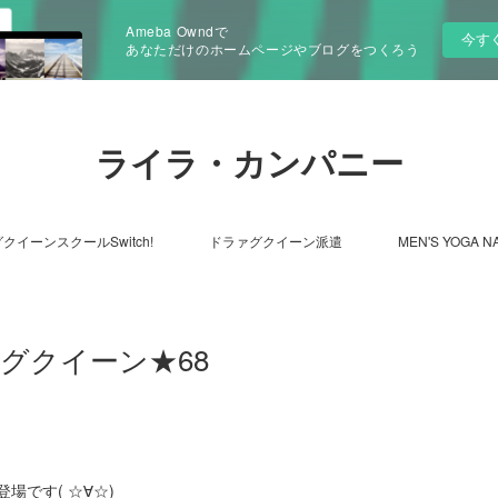
Ameba Owndで
今す
あなただけのホームページやブログをつくろう
ライラ・カンパニー
クイーンスクールSwitch!
ドラァグクイーン派遣
MEN'S YOGA N
ァグクイーン★68
です( ☆∀☆)