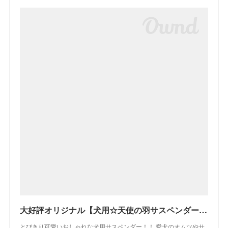
大好評オリジナル【犬用☆天使の羽サスペンダー】ハートバージョン/全7カラー | ライラカンパニー
とびきり可愛いおしゃれな犬用サスペンダー！！ 愛犬のオムツやサ