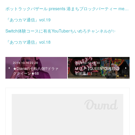
ポットラックバザール presents 港まちブロックパーティー meets みなと土曜市
『あつカマ通信』vol.19
Switch体験コースに有名YouTuberちいめろチャンネルが✨
『あつカマ通信』vol.18
2019.10.14 22:28
2019.10.12 09:30
★Dianaの七転八倒!?ドラァ
M.I.L.F【QUEEN*QUEEN】
グクイーン★68
初披露！！