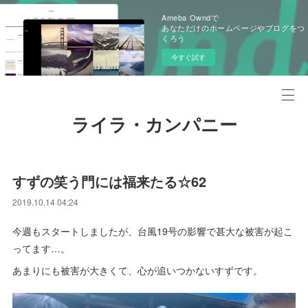
Ameba Owndで
あなただけのホームページやブログをつ
くろう
今すぐ試す
ライラ・カンパニー
すずの笑う門には福来たる☆62
2019.10.14 04:24
今週もスタートしましたが、台風19号の影響で甚大な被害が起こ
ってます…。
あまりにも被害が大きくて、心が追いつかないすずです。