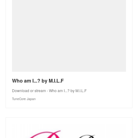
Who am I...? by M.I.L.F
Download or stream - Who am I...? by M.I.L.F
TuneCore Japan