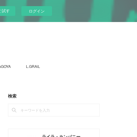
ぐ試す
ログイン
AGOYA
L.GRAiL
検索
ライラ・カンパニー