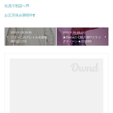
社員で初詣へ⛩
お正月休み満喫中❣️
2020.01.22 05:55
2020.01.20 23:13
◎まーこのグレイル企画製
★Dianaの七転八倒!?ドラァ
作日記◎10
グクイーン★2020#3