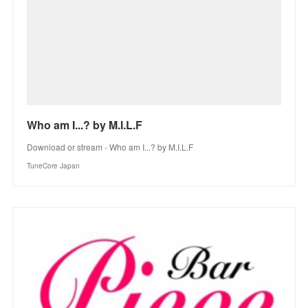
Who am I...? by M.I.L.F
Download or stream - Who am I...? by M.I.L.F
TuneCore Japan