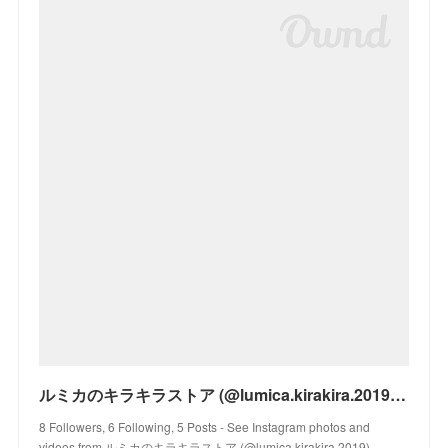
ルミカのキラキラストア (@lumica.kirakira.2019) • Instagram photos and videos
8 Followers, 6 Following, 5 Posts - See Instagram photos and
videos from ルミカのキラキラストア (@lumica.kirakira.2019)