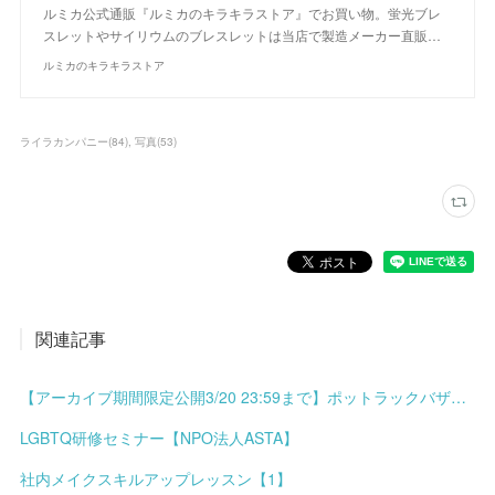
ルミカ公式通販『ルミカのキラキラストア』でお買い物。蛍光ブレ
スレットやサイリウムのブレスレットは当店で製造メーカー直販…
ルミカのキラキラストア
ライラカンパニー
(
84
)
写真
(
53
)
関連記事
【アーカイブ期間限定公開3/20 23:59まで】ポットラックバザール presents 港まちブロックパーティーミニ meets みなと土曜市
LGBTQ研修セミナー【NPO法人ASTA】
社内メイクスキルアップレッスン【1】