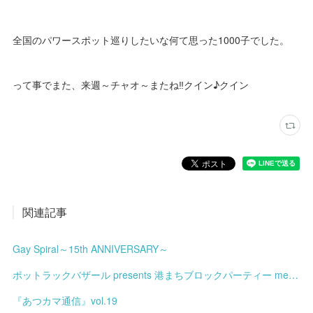
全国のパワースポット巡りしたいな何て思った1000子でした。
って事でまた、来週～チャオ～またね‼クイン♪クイン
関連記事
Gay Spiral～15th ANNIVERSARY～
ポットラックバザール presents 港まちブロックパーティー meets みなと土曜市
『あつカマ通信』vol.19