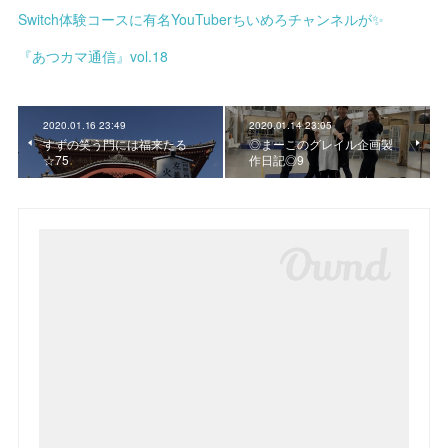
Switch体験コースに有名YouTuberちいめろチャンネルが✨
『あつカマ通信』vol.18
2020.01.16 23:49
2020.01.14 23:05
すずの笑う門には福来たる
◎まーこのグレイル企画製
☆75
作日記◎9