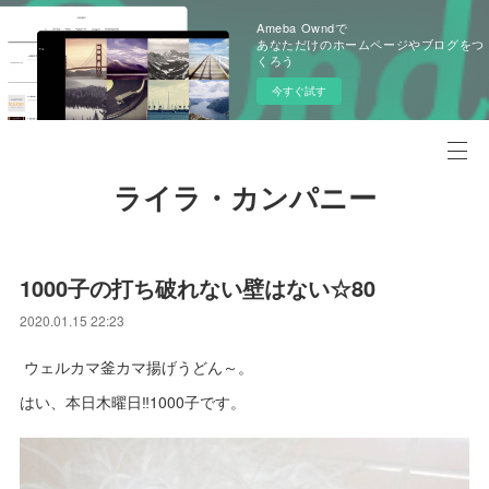
Ameba Owndで
あなただけのホームページやブログをつ
くろう
今すぐ試す
ライラ・カンパニー
1000子の打ち破れない壁はない☆80
2020.01.15 22:23
ウェルカマ釜カマ揚げうどん～。
はい、本日木曜日‼1000子です。