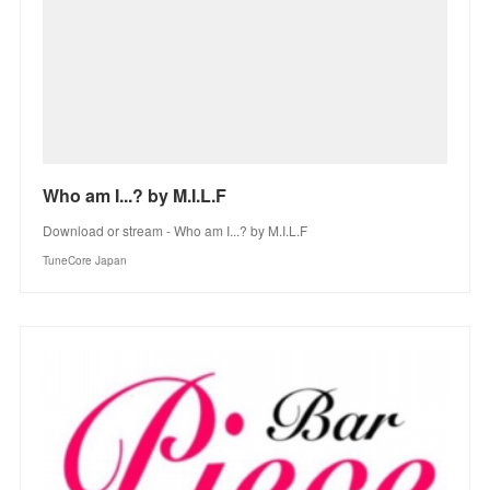
Who am I...? by M.I.L.F
Download or stream - Who am I...? by M.I.L.F
TuneCore Japan