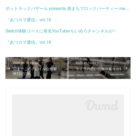
ポットラックバザール presents 港まちブロックパーティー meets みなと土曜市
『あつカマ通信』vol.19
Switch体験コースに有名YouTuberちいめろチャンネルが✨
『あつカマ通信』vol.18
2020.01.14 23:05
2020.01.13 01:31
◎まーこのグレイル企画製
ライラの思い出振り返り☆1
作日記◎9