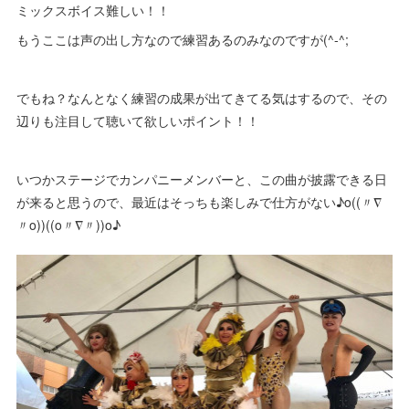
ミックスボイス難しい！！
もうここは声の出し方なので練習あるのみなのですが(^-^;
でもね？なんとなく練習の成果が出てきてる気はするので、その
辺りも注目して聴いて欲しいポイント！！
いつかステージでカンパニーメンバーと、この曲が披露できる日
が来ると思うので、最近はそっちも楽しみで仕方がない♪o((〃∇
〃o))((o〃∇〃))o♪