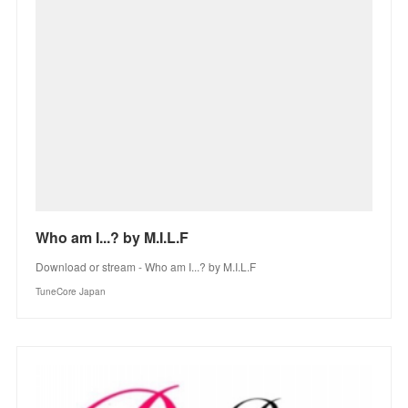
Who am I...? by M.I.L.F
Download or stream - Who am I...? by M.I.L.F
TuneCore Japan