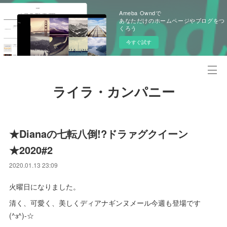
Ameba Owndで
あなただけのホームページやブログをつ
くろう
今すぐ試す
ライラ・カンパニー
★Dianaの七転八倒!?ドラァグクイーン
★2020#2
2020.01.13 23:09
火曜日になりました。
清く、可愛く、美しくディアナギンヌメール今週も登場です
(^з^)-☆