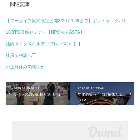
関連記事
【アーカイブ期間限定公開3/20 23:59まで】ポットラックバザール presents 港まちブロックパーティーミニ meets みなと土曜市
LGBTQ研修セミナー【NPO法人ASTA】
社内メイクスキルアップレッスン【1】
社員で初詣へ⛩
お正月休み満喫中❣️
2020.01.20 02:31
2020.01.16 23:49
ライラの思い出振り返り☆2
すずの笑う門には福来たる
☆75