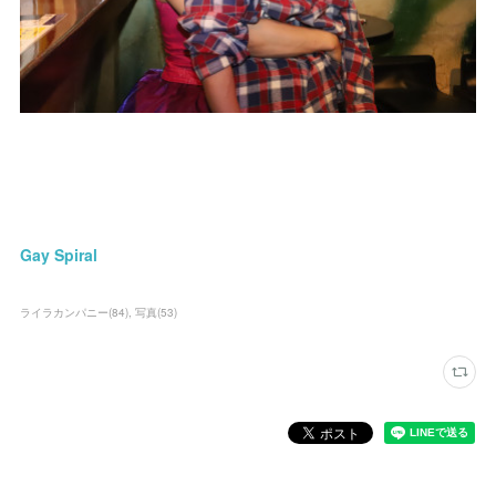
Gay Spiral
ライラカンパニー
(
84
)
写真
(
53
)