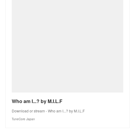
Who am I...? by M.I.L.F
Download or stream - Who am I...? by M.I.L.F
TuneCore Japan