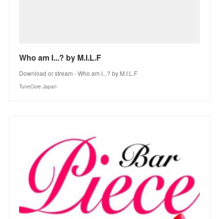
Who am I...? by M.I.L.F
Download or stream - Who am I...? by M.I.L.F
TuneCore Japan