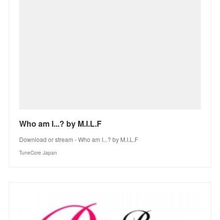
Who am I...? by M.I.L.F
Download or stream - Who am I...? by M.I.L.F
TuneCore Japan