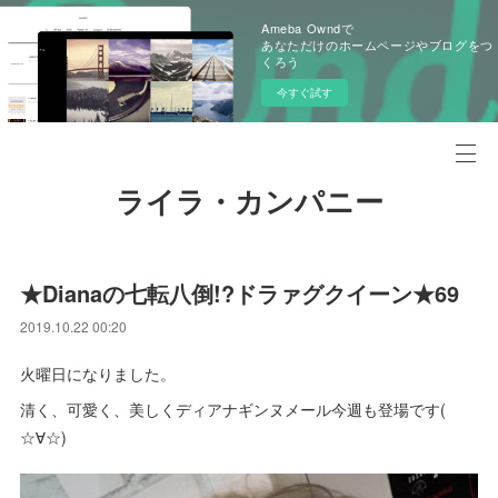
Ameba Owndで
あなただけのホームページやブログをつ
くろう
今すぐ試す
ライラ・カンパニー
★Dianaの七転八倒!?ドラァグクイーン★69
2019.10.22 00:20
火曜日になりました。
清く、可愛く、美しくディアナギンヌメール今週も登場です(
☆∀☆)