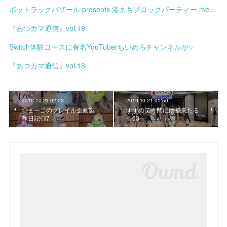
ポットラックバザール presents 港まちブロックパーティー meets みなと土曜市
『あつカマ通信』vol.19
Switch体験コースに有名YouTuberちいめろチャンネルが✨
『あつカマ通信』vol.18
2019.10.23 02:03
2019.10.21 01:50
◎まーこのグレイル企画製
すずの笑う門には福来たる
作日記◎7
☆63