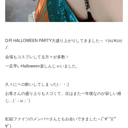
D/R HALLOWEEN PARTY大盛り上がりしてきました～ヾ(o≧∀≦o)
ﾉﾞ
会場もコスプレしてる方々が多数！
一足早いHalloween楽しんじゃいました。
久々にベロ酔いしてしまった(・・;)
お客さんの盛り上りもスゴくて、次はまた一年後なのが寂しい感
じ…(´；ω；`)
虹組ファイツのメンバーさんともお会いできました～(ﾟ∀ﾟ*)(*ﾟ
∀ﾟ)