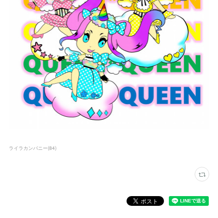
ライラカンパニー
(
84
)