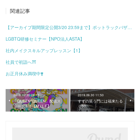
関連記事
【アーカイブ期間限定公開3/20 23:59まで】ポットラックバザール presents 港まちブロックパーティーミニ meets みなと土曜市
LGBTQ研修セミナー【NPO法人ASTA】
社内メイクスキルアップレッスン【1】
社員で初詣へ⛩
お正月休み満喫中❣️
2019.09.30 23:12
2019.09.30 11:50
「QUEEN*QUEEN」配信ス
すずの笑う門には福来たる
タート！！【M.I.L.F】
☆60