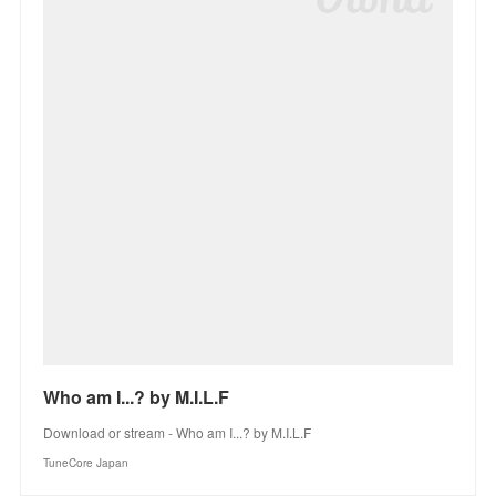
Who am I...? by M.I.L.F
Download or stream - Who am I...? by M.I.L.F
TuneCore Japan