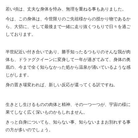
若い頃は、丈夫な身体を恃み、無理を重ねる事もありました。
今は、この身体は、今世限りのご先祖様からの授かり物であるか
ら、大切に、そして最後まで一緒に走り抜くつもりで日々を過ご
しております。
半世紀近い付き合いであり、勝手知ったるつもりのそんな我が肉
体も、ドラァグクイーンに変身して一年が過ぎてみて、身体の奥
底の、今まで全く知らなかった処から温泉が涌いているような感
じがします。
身の置き場変われば、新しい反応が還ってくる訳ですね。
生きとし生けるものの肉体と精神、その一つ一つが、宇宙の様に
果てしなく広く深いものかもしれません。
きっと自身についても、知らない事、知らないままお別れする事
の方が多いのでしょう。