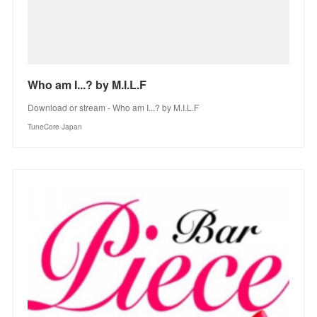
Who am I...? by M.I.L.F
Download or stream - Who am I...? by M.I.L.F
TuneCore Japan