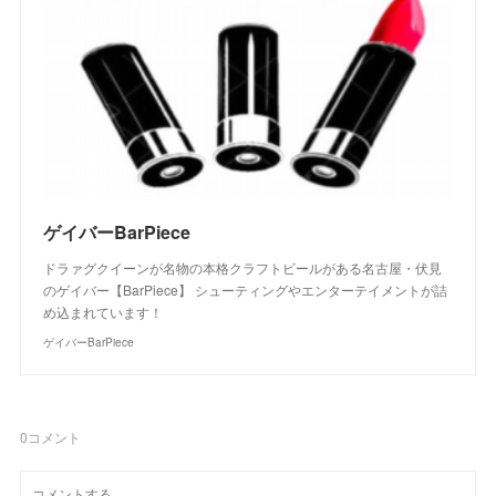
ゲイバーBarPiece
ドラァグクイーンが名物の本格クラフトビールがある名古屋・伏見
のゲイバー【BarPiece】 シューティングやエンターテイメントが詰
め込まれています！
ゲイバーBarPiece
0
コメント