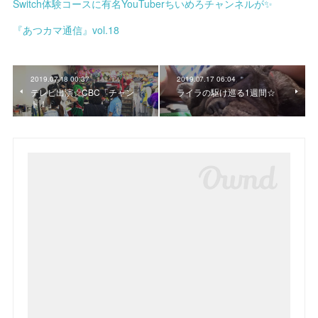
Switch体験コースに有名YouTuberちいめろチャンネルが✨
『あつカマ通信』vol.18
2019.07.18 00:37
2019.07.17 06:04
テレビ出演☆CBC「チャン
ライラの駆け巡る1週間☆
ト！」