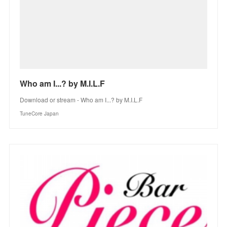
Who am I...? by M.I.L.F
Download or stream - Who am I...? by M.I.L.F
TuneCore Japan