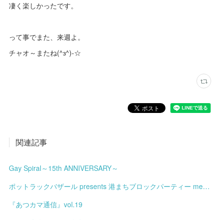
凄く楽しかったです。
って事でまた、来週よ。
チャオ～またね(^з^)-☆
関連記事
Gay Spiral～15th ANNIVERSARY～
ポットラックバザール presents 港まちブロックパーティー meets みなと土曜市
『あつカマ通信』vol.19