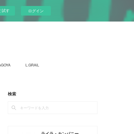
ぐ試す
ログイン
AGOYA
L.GRAiL
検索
ライラ・カンパニー