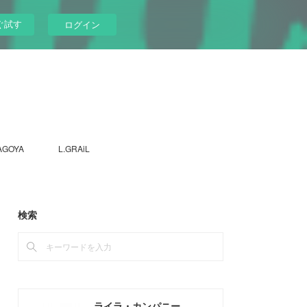
ぐ試す
ログイン
AGOYA
L.GRAiL
検索
ライラ・カンパニー