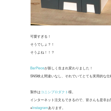
可愛すぎる！
そうでしょ？！
そうよね！！？
BarPiece
が新しく生まれ変わりました！
SNS映え間違いなし、それでいてとても実用的な仕
製作は
コニシプロダクト
様。
インターネット注文もできるので、皆さんも是非お
※
Instagram
あります。