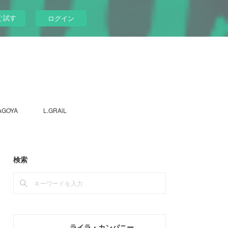
ぐ試す
ログイン
AGOYA
L.GRAiL
検索
ライラ・カンパニー