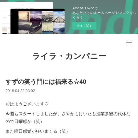
Ameba Owndで
あなただけのホームページやブログをつ
くろう
今すぐ試す
ライラ・カンパニー
すずの笑う門には福来る☆40
2019.04.22 03:02
おはようございます♡
今週もスタートしましたが、さやかもけいたも授業参観の代休な
ので日曜感が（笑）
また曜日感覚が狂いまくる（笑）