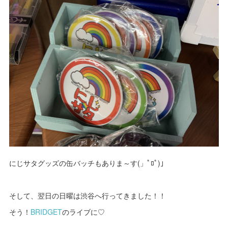
にじサタグッズの缶バッチもありま～す(」ﾟﾛﾟ)｣
そして、翌日の日曜は渋谷へ行ってきました！！
そう！
BRIDGET
のライブに♡