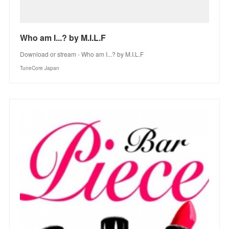
Who am I...? by M.I.L.F
Download or stream - Who am I...? by M.I.L.F
TuneCore Japan