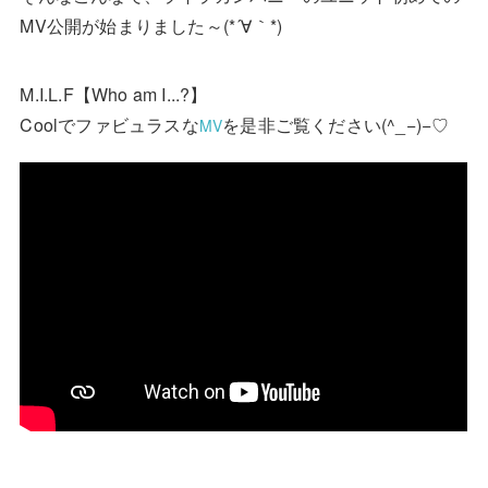
MV公開が始まりました～(*´∀｀*)
M.I.L.F【Who am I...?】
Coolでファビュラスな
を是非ご覧ください(^_−)−♡
MV