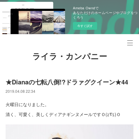
Ameba Owndで
あなただけのホームページやブログをつ
くろう
今すぐ試す
ライラ・カンパニー
★Dianaの七転八倒!?ドラァグクイーン★44
2019.04.08 22:34
火曜日になりました。
清く、可愛く、美しくディアナギンヌメールですＯ(≧∇≦)Ｏ