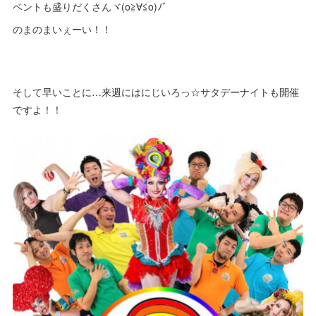
ベントも盛りだくさんヾ(o≧∀≦o)ﾉﾞ
のまのまいぇーい！！
そして早いことに…来週にはにじいろっ☆サタデーナイトも開催
ですよ！！