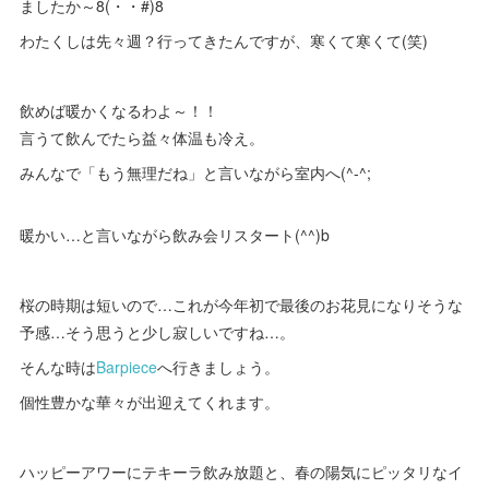
ましたか～8(・・#)8
わたくしは先々週？行ってきたんですが、寒くて寒くて(笑)
飲めば暖かくなるわよ～！！
言うて飲んでたら益々体温も冷え。
みんなで「もう無理だね」と言いながら室内へ(^-^;
暖かい…と言いながら飲み会リスタート(^^)b
桜の時期は短いので…これが今年初で最後のお花見になりそうな
予感…そう思うと少し寂しいですね…。
そんな時は
Barpiece
へ行きましょう。
個性豊かな華々が出迎えてくれます。
ハッピーアワーにテキーラ飲み放題と、春の陽気にピッタリなイ