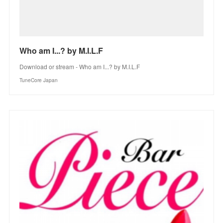
Who am I...? by M.I.L.F
Download or stream - Who am I...? by M.I.L.F
TuneCore Japan