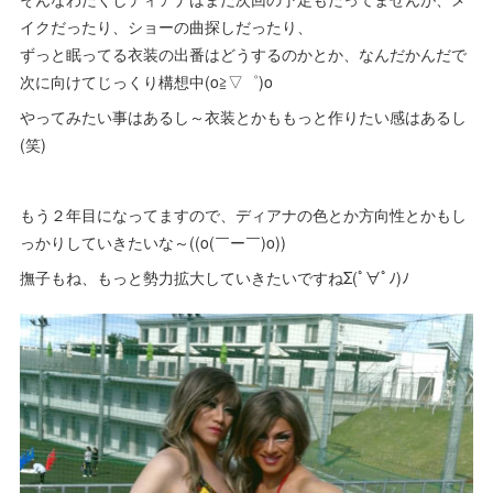
イクだったり、ショーの曲探しだったり、
ずっと眠ってる衣装の出番はどうするのかとか、なんだかんだで
次に向けてじっくり構想中(o≧▽゜)o
やってみたい事はあるし～衣装とかももっと作りたい感はあるし
(笑)
もう２年目になってますので、ディアナの色とか方向性とかもし
っかりしていきたいな～((o(￣ー￣)o))
撫子もね、もっと勢力拡大していきたいですねΣ(ﾟ∀ﾟﾉ)ﾉ