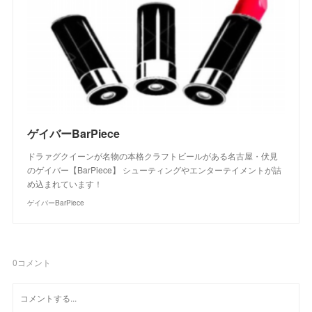
ゲイバーBarPiece
ドラァグクイーンが名物の本格クラフトビールがある名古屋・伏見
のゲイバー【BarPiece】 シューティングやエンターテイメントが詰
め込まれています！
ゲイバーBarPiece
0
コメント