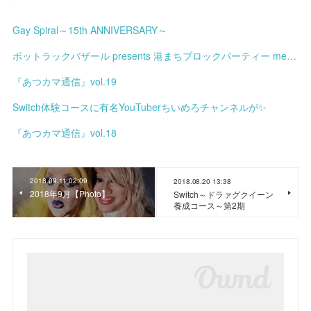
Gay Spiral～15th ANNIVERSARY～
ポットラックバザール presents 港まちブロックパーティー meets みなと土曜市
『あつカマ通信』vol.19
Switch体験コースに有名YouTuberちいめろチャンネルが✨
『あつカマ通信』vol.18
2018.09.11 02:09
2018.08.20 13:38
2018年9月【Photo】
Switch～ドラァグクイーン
養成コース～第2期