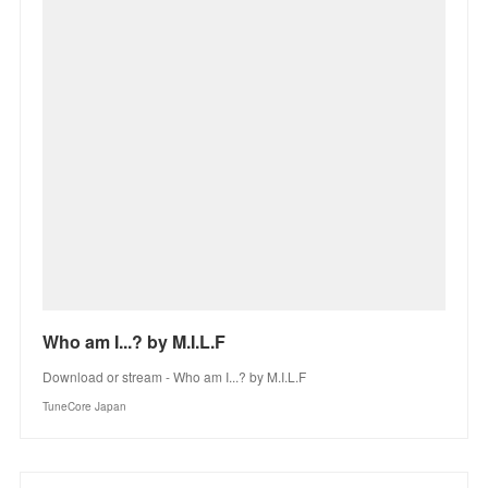
Who am I...? by M.I.L.F
Download or stream - Who am I...? by M.I.L.F
TuneCore Japan