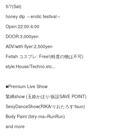
5/7(Sat)
honey dip ～erotic festival～
Open:22:00-6:00
DOOR:3,000yen
ADV/with flyer:2,500yen
Fetish コスプレ: Free!(軽度の物は不可)
style:House/Techno.etc...
■Premium Live Show
緊縛show (玉姫かほり/仮設SAVE POINT)
SexyDanceShow(RIKA/りおたろす/tsun)
Body Paint (biry-ma×RunRun)
and more