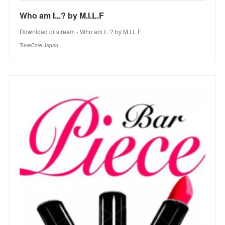
Who am I...? by M.I.L.F
Download or stream - Who am I...? by M.I.L.F
TuneCore Japan