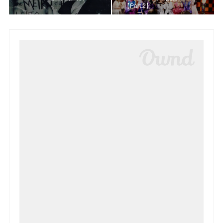
【Part.2】