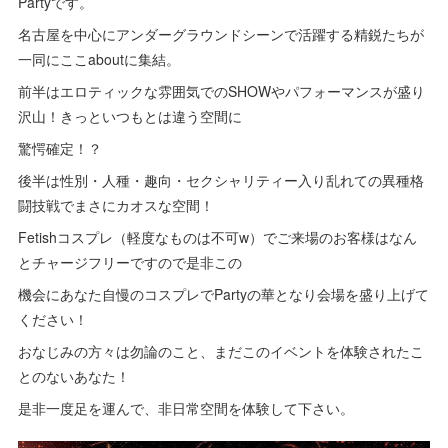
Partyです。
名古屋を中心にアンダーグラウンドシーンで活躍する精鋭たちが
一同にここaboutに集結。
前半はエロティックな雰囲気でのSHOWやパフォーマンスが盛り
沢山！きっといつもとは違う空間に
驚愕確定！？
後半は性別・人種・趣向・セクシャリティー入り乱れての異種格
闘技戦でまさにカオスな空間！
Fetishコスプレ（軽度なものは不可w）でご来場のお客様はなん
とチャージフリーですので是非この
機会にあなた自慢のコスプレでPartyの華となり会場を盛り上げて
ください！
おなじみの方々は勿論のこと、まだこのイベントを体験されたこ
とのないあなた！
是非一度足を運んで、非日常空間を体験して下さい。