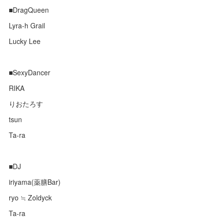
■DragQueen
Lyra-h Grail
Lucky Lee
■SexyDancer
RIKA
りおたろす
tsun
Ta-ra
■DJ
iriyama(薬膳Bar)
ryo ≒ Zoldyck
Ta-ra