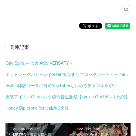
関連記事
Gay Spiral～15th ANNIVERSARY～
ポットラックバザール presents 港まちブロックパーティー meets みなと土曜市
Switch体験コースに有名YouTuberちいめろチャンネルが✨
男装アイドルOttoの八ツ橋玲音生誕祭【Lyra-h Grailゲスト出演】
Honey Dip erotic festival超拡大版
2022.05.11 23:27
2022.04.25 00:24
METRO☆塩豆大福出演
ケバケバ!!vol.1 後記