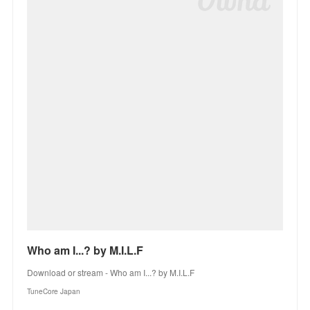
Who am I...? by M.I.L.F
Download or stream - Who am I...? by M.I.L.F
TuneCore Japan