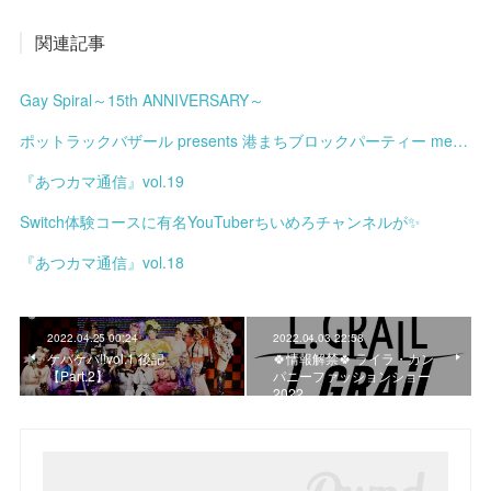
関連記事
Gay Spiral～15th ANNIVERSARY～
ポットラックバザール presents 港まちブロックパーティー meets みなと土曜市
『あつカマ通信』vol.19
Switch体験コースに有名YouTuberちいめろチャンネルが✨
『あつカマ通信』vol.18
2022.04.25 00:24
2022.04.03 22:58
ケバケバ!!vol.1 後記
🍀情報解禁🍀 ライラ・カン
【Part.2】
パニーファッションショー
2022