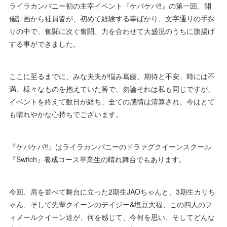
ライラカンパニー初の主宰イベント『ケバケバ‼️』の第一回、開
催計画から社員皆が、初めて経験する事ばかり、文字通りの手探
りの中で、奮闘に次ぐ奮闘、力を合わせて大盛況のうちに旗揚げ
する事ができました。
ここに至るまでに、みな夫夫が悩み葛藤、期待と不安、時には不
満、様々なものを抱えていた筈で、勿論それは私も同じですが、
イベントを終えて数日が経ち、全ての感情は清算され、今はとて
も晴れやかな心持ちでございます。
『ケバケバ‼️』はライラカンパニーのドラァグクイーンスクール
『Switch』養成コース卒業生の晴れ舞台でもあります。
今回、肩を並べて舞台に立った2期生JAOちゃんと、3期生カリち
ゃん、そして先輩クイーンのデイジー&塩豆大福、この四人のフ
ィメールクイーン達が、何を感じて、今何を思い、そしてどんな