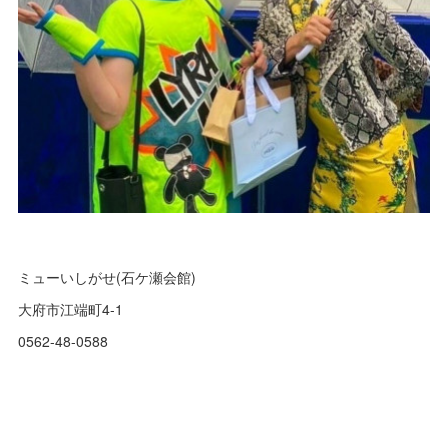
ミューいしがせ(石ケ瀬会館)
大府市江端町4-1
0562-48-0588⁡