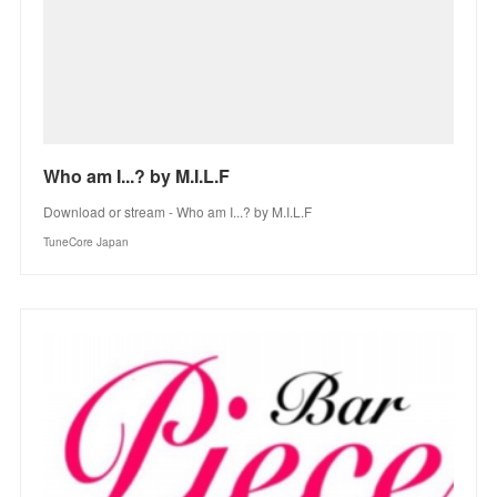
Who am I...? by M.I.L.F
Download or stream - Who am I...? by M.I.L.F
TuneCore Japan