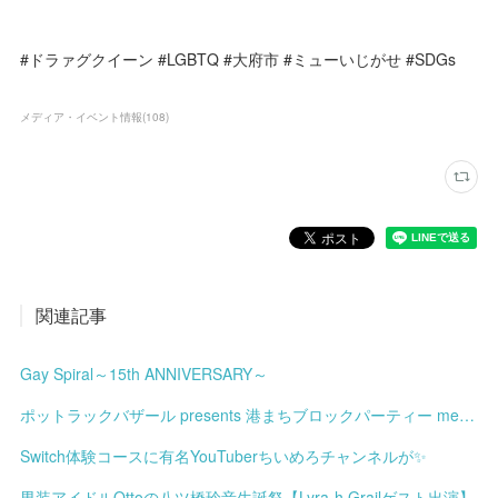
#ドラァグクイーン #LGBTQ #大府市 #ミューいじがせ #SDGs
メディア・イベント情報
(
108
)
関連記事
Gay Spiral～15th ANNIVERSARY～
ポットラックバザール presents 港まちブロックパーティー meets みなと土曜市
Switch体験コースに有名YouTuberちいめろチャンネルが✨
男装アイドルOttoの八ツ橋玲音生誕祭【Lyra-h Grailゲスト出演】