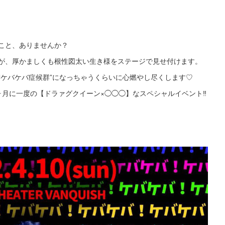
こと、ありませんか？
が、厚かましくも根性図太い生き様をステージで見せ付けます。
“ケバケバ症候群”になっちゃうくらいに心燃やし尽くします♡
月に一度の【ドラァグクイーン×◯◯◯】なスペシャルイベント‼︎