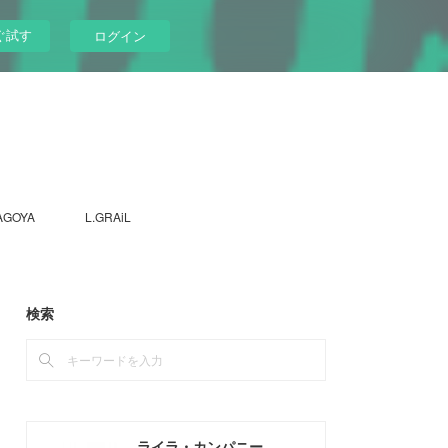
ぐ試す
ログイン
AGOYA
L.GRAiL
検索
ライラ・カンパニー