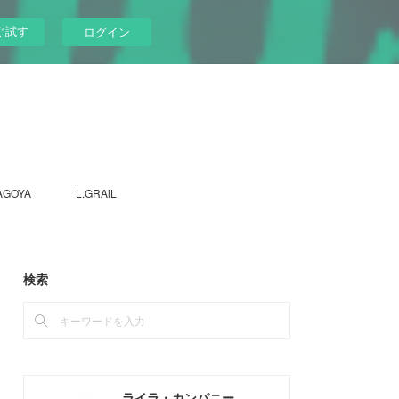
ぐ試す
ログイン
AGOYA
L.GRAiL
検索
ライラ・カンパニー