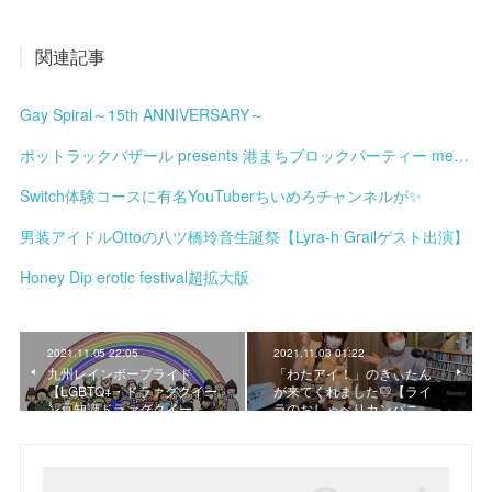
関連記事
Gay Spiral～15th ANNIVERSARY～
ポットラックバザール presents 港まちブロックパーティー meets みなと土曜市
Switch体験コースに有名YouTuberちいめろチャンネルが✨
男装アイドルOttoの八ツ橋玲音生誕祭【Lyra-h Grailゲスト出演】
Honey Dip erotic festival超拡大版
2021.11.05 22:05
2021.11.03 01:22
九州レインボープライド
「わたアイ！」のきぃたん
【LGBTQ+・ドラァグクイー
が来てくれました♡【ライ
ン豆知識ドラァグクイー…
ラのおしゃべりカンパニ…