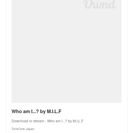
Who am I...? by M.I.L.F
Download or stream - Who am I...? by M.I.L.F
TuneCore Japan