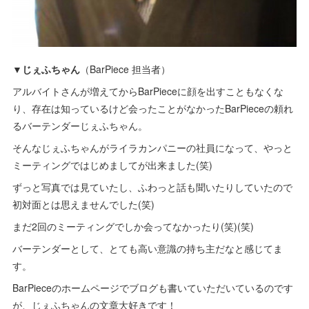
▼じぇふちゃん
（BarPiece 担当者）
アルバイトさんが増えてからBarPieceに顔を出すこともなくな
り、存在は知っているけど会ったことがなかったBarPieceの頼れ
るバーテンダーじぇふちゃん。
そんなじぇふちゃんがライラカンパニーの社員になって、やっと
ミーティングではじめましてが出来ました(笑)
ずっと写真では見ていたし、ふわっと話も聞いたりしていたので
初対面とは思えませんでした(笑)
まだ2回のミーティングでしか会ってなかったり(笑)(笑)
バーテンダーとして、とても高い意識の持ち主だなと感じてま
す。
BarPieceのホームページでブログも書いていただいているのです
が、じぇふちゃんの文章大好きです！