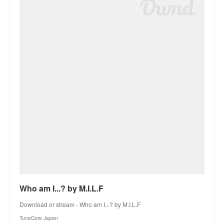
Who am I...? by M.I.L.F
Download or stream - Who am I...? by M.I.L.F
TuneCore Japan