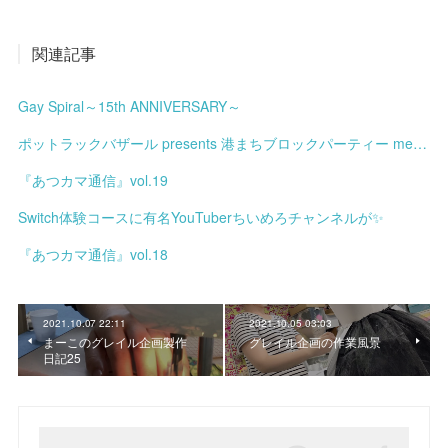
関連記事
Gay Spiral～15th ANNIVERSARY～
ポットラックバザール presents 港まちブロックパーティー meets みなと土曜市
『あつカマ通信』vol.19
Switch体験コースに有名YouTuberちいめろチャンネルが✨
『あつカマ通信』vol.18
2021.10.07 22:11
2021.10.05 03:03
まーこのグレイル企画製作
グレイル企画の作業風景
日記25