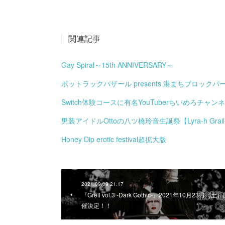
関連記事
Gay Spiral～15th ANNIVERSARY～
ポットラックバザール presents 港まちブロックパー
Switch体験コースに有名YouTuberちいめろチャン
男装アイドルOttoの八ツ橋玲音生誕祭【Lyra-h Gra
Honey Dip erotic festival超拡大版
2021.09.09 21:17
『Grell vol.3 -Dark Gothic-』2021年10月23日（土
催決定！！