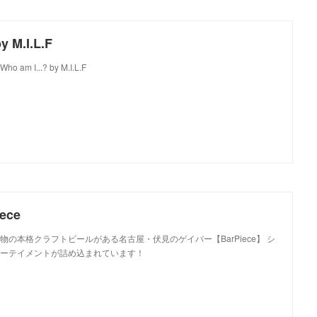
y M.I.L.F
Who am I...? by M.I.L.F
ece
の本格クラフトビールがある名古屋・伏見のゲイバー【BarPiece】 シ
ーテイメントが詰め込まれています！