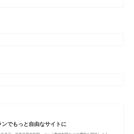
ランでもっと自由なサイトに
で、広告非表示、画像容量無制限、ページ数無制限などの機能を開放しよう。