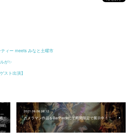
ティー meets みなと土曜市
ネルが✨
ilゲスト出演】
2021.09.08 08:12
）開
カメラマン作品をBarPieceにて期間限定で展示中！！