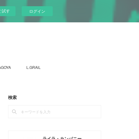
ぐ試す
ログイン
AGOYA
L.GRAiL
検索
ライラ・カンパニー