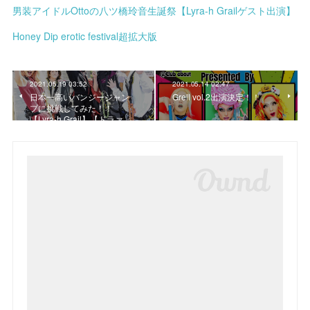
男装アイドルOttoの八ツ橋玲音生誕祭【Lyra-h Grailゲスト出演】
Honey Dip erotic festival超拡大版
2021.05.19 03:52
2021.05.14 02:47
日本一高いバンジージャン
Grell vol.2出演決定！！
プに挑戦してみた！！
【Lyra-h.Grail】【ドラァ…