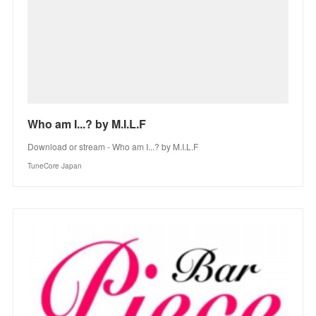
Who am I...? by M.I.L.F
Download or stream - Who am I...? by M.I.L.F
TuneCore Japan